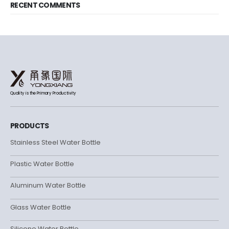
RECENT COMMENTS
Quality is the Primary Productivity
PRODUCTS
Stainless Steel Water Bottle
Plastic Water Bottle
Aluminum Water Bottle
Glass Water Bottle
Silicone Water Bottle