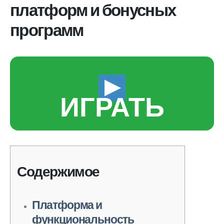
платформ и бонусных
программ
ИГРАТЬ
Содержимое
Платформа и
функциональность