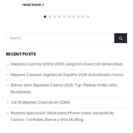
read more
RECENT POSTS
Mejores Casinos Online 2026 Juega En Línea con Dinero Real
Mejores Casinos Legales en España 2026 Actualizado marzo
Bónus Sem Depósito Casino 2026: Top Ofertas Grátis Lista
Atualizada
Los 16 Mejores Casinos en CDMX
Reseña Aplicación 1XSlot para iPhone sobre JackpotCity
Casino: Confiable, Bonos y Más My Blog