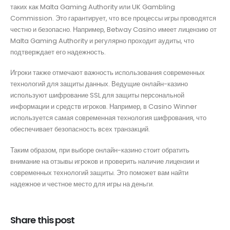
таких как Malta Gaming Authority или UK Gambling
Commission. Это гарантирует, что все процессы игры проводятся
честно и безопасно. Например, Betway Casino имеет лицензию от
Malta Gaming Authority и регулярно проходит аудиты, что
подтверждает его надежность.
Игроки также отмечают важность использования современных
технологий для защиты данных. Ведущие онлайн-казино
используют шифрование SSL для защиты персональной
информации и средств игроков. Например, в Casino Winner
используется самая современная технология шифрования, что
обеспечивает безопасность всех транзакций.
Таким образом, при выборе онлайн-казино стоит обратить
внимание на отзывы игроков и проверить наличие лицензии и
современных технологий защиты. Это поможет вам найти
надежное и честное место для игры на деньги.
Share this post