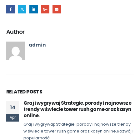
Author
admin
RELATED
POSTS
Graj i wygrywaj Strategie, porady i najnowsze
14
trendy w świecie tower rush game oraz kasyn
online.
Apr
Graj i wygrywaj: Strategie, porady i najnowsze trendy
w świecie tower rush game oraz kasyn online.
Rozwój i
popularność...