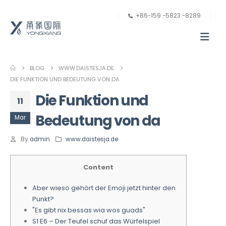
+86-159 -5823 -8289
BLOG
WWW.DAISTESJA.DE
DIE FUNKTION UND BEDEUTUNG VON DA
Die Funktion und
11
Bedeutung von da
Mar
By
admin
www.daistesja.de
Content
Aber wieso gehört der Emoji jetzt hinter den
Punkt?
"Es gibt nix bessas wia wos guads"
S1 E6 – Der Teufel schuf das Würfelspiel