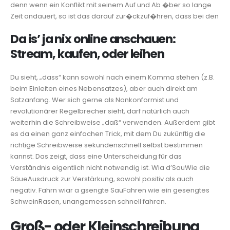
denn wenn ein Konflikt mit seinem Auf und Ab �ber so lange
Zeit andauert, so ist das darauf zur�ckzuf�hren, dass bei den
Da is’ ja nix online anschauen:
Stream, kaufen, oder leihen
Du sieht, „dass“ kann sowohl nach einem Komma stehen (z.B.
beim Einleiten eines Nebensatzes), aber auch direkt am
Satzanfang. Wer sich gerne als Nonkonformist und
revolutionärer Regelbrecher sieht, darf natürlich auch
weiterhin die Schreibweise „daß“ verwenden. Außerdem gibt
es da einen ganz einfachen Trick, mit dem Du zukünftig die
richtige Schreibweise sekundenschnell selbst bestimmen
kannst. Das zeigt, dass eine Unterscheidung für das
Verständnis eigentlich nicht notwendig ist. Wia d’SauWie die
SäueAusdruck zur Verstärkung, sowohl positiv als auch
negativ. Fahrn wiar a gsengte SauFahren wie ein gesengtes
SchweinRasen, unangemessen schnell fahren.
Groß- oder Kleinschreibung