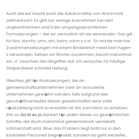
Auch darauf macht euch die Autokorrektur von Word nicht
aufmerksam. Es gibt nur wenige Ausnahmen bei sehr
ungewöhnlichen und/oder umgangssprachlichen
Formulierungen – die wir vermutlich eh nie verwenden. Das gilt
für fürs, durchs, ums, am, beim, vorm u.s.w.. So würde man bei
Zusammensetzungen mit einem Bindestrich meist kein Fugen-
s verwenden. Setzen wir Wörter zusammen, taucht manchmal
ein „s“ zwischen den Begriffen auf. Ich versuche, für häufige
Stolpersteine schnelle Heilung.
Gleiches gilt f�r finanzierungen, die an
gemeinschaftsunternehmen oder an assoziierte
Unternehmen gew�hrt werden, falls aufgrund des
gesch�ftsverlaufes dieser gesellschaften eine volle
r�ckzahlung nicht zu erwarten ist. Ihn zum Herrn zu erheben,
ihm zu
da ist es ja
danken f�r jeden dieser so gew�hnlichen
Schritte, die doch manchmal geheimnisvoll, vernebelt,
schmerzhaft sind. Aber das Problem liegt nicht nur in den
konkreten Personen begr�ndet, sondern es geht viel tiefer,