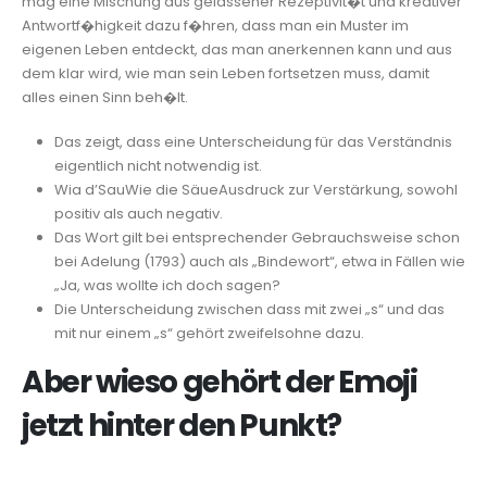
mag eine Mischung aus gelassener Rezeptivit�t und kreativer
Antwortf�higkeit dazu f�hren, dass man ein Muster im
eigenen Leben entdeckt, das man anerkennen kann und aus
dem klar wird, wie man sein Leben fortsetzen muss, damit
alles einen Sinn beh�lt.
Das zeigt, dass eine Unterscheidung für das Verständnis
eigentlich nicht notwendig ist.
Wia d’SauWie die SäueAusdruck zur Verstärkung, sowohl
positiv als auch negativ.
Das Wort gilt bei entsprechender Gebrauchsweise schon
bei Adelung (1793) auch als „Bindewort“, etwa in Fällen wie
„Ja, was wollte ich doch sagen?
Die Unterscheidung zwischen dass mit zwei „s“ und das
mit nur einem „s“ gehört zweifelsohne dazu.
Aber wieso gehört der Emoji
jetzt hinter den Punkt?