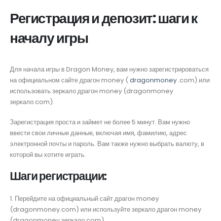
Регистрация и депозит: шаги к
началу игры
Для начала игры в Dragon Money, вам нужно зарегистрироваться
на официальном сайте драгон money (
dragonmoney
.com) или
использовать зеркало драгон money (dragonmoney
зеркало.com).
Зарегистрация проста и займет не более 5 минут. Вам нужно
ввести свои личные данные, включая имя, фамилию, адрес
электронной почты и пароль. Вам также нужно выбрать валюту, в
которой вы хотите играть.
Шаги регистрации:
1. Перейдите на официальный сайт драгон money
(dragonmoney.com) или используйте зеркало драгон money
(dragonmoney зеркало.com).