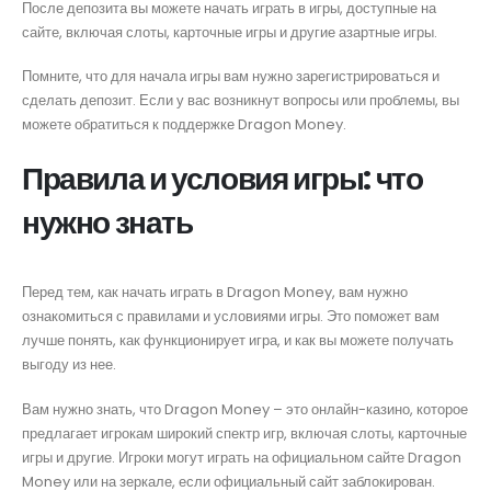
После депозита вы можете начать играть в игры, доступные на
сайте, включая слоты, карточные игры и другие азартные игры.
Помните, что для начала игры вам нужно зарегистрироваться и
сделать депозит. Если у вас возникнут вопросы или проблемы, вы
можете обратиться к поддержке Dragon Money.
Правила и условия игры: что
нужно знать
Перед тем, как начать играть в Dragon Money, вам нужно
ознакомиться с правилами и условиями игры. Это поможет вам
лучше понять, как функционирует игра, и как вы можете получать
выгоду из нее.
Вам нужно знать, что Dragon Money – это онлайн-казино, которое
предлагает игрокам широкий спектр игр, включая слоты, карточные
игры и другие. Игроки могут играть на официальном сайте Dragon
Money или на зеркале, если официальный сайт заблокирован.