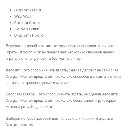
Dragon’s Gold
Wild Wolf
Book of Spells
Golden Griffin
Dragon’s Hoard
Выберите игровой автомат, который вам понравился, и начните
играть. Dragon Money предлагает несколько способов начать
играть, включая депозит и бесплатную игру.
Депозит – это способ начать играть, сделав депозит на свой счет.
Dragon Money предлагает несколько способов депозита, включая
карты, электронные деньги и другие.
Бесплатная игра – это способ начать играть, не сделав депозита.
Dragon Money предлагает несколько бесплатных игр, которые
можно играть без депозита.
Выберите способ, который вам понравился, и начните играть в
Dragon Money.