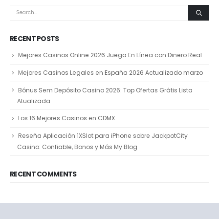
RECENT POSTS
Mejores Casinos Online 2026 Juega En Línea con Dinero Real
Mejores Casinos Legales en España 2026 Actualizado marzo
Bónus Sem Depósito Casino 2026: Top Ofertas Grátis Lista
Atualizada
Los 16 Mejores Casinos en CDMX
Reseña Aplicación 1XSlot para iPhone sobre JackpotCity
Casino: Confiable, Bonos y Más My Blog
RECENT COMMENTS