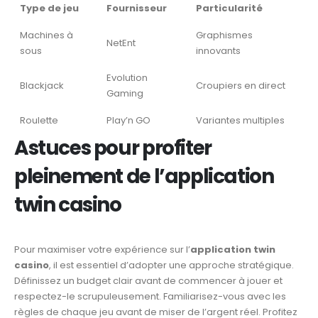
Type de jeu
Fournisseur
Particularité
Machines à
Graphismes
NetEnt
sous
innovants
Evolution
Blackjack
Croupiers en direct
Gaming
Roulette
Play’n GO
Variantes multiples
Astuces pour profiter
pleinement de l’application
twin casino
Pour maximiser votre expérience sur l’
application twin
casino
, il est essentiel d’adopter une approche stratégique.
Définissez un budget clair avant de commencer à jouer et
respectez-le scrupuleusement. Familiarisez-vous avec les
règles de chaque jeu avant de miser de l’argent réel. Profitez