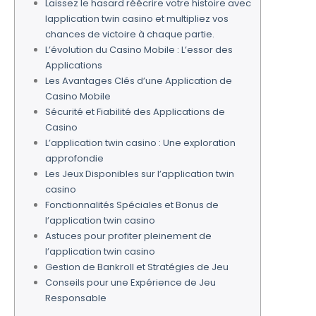
Laissez le hasard réécrire votre histoire avec
lapplication twin casino et multipliez vos
chances de victoire à chaque partie.
L’évolution du Casino Mobile : L’essor des
Applications
Les Avantages Clés d’une Application de
Casino Mobile
Sécurité et Fiabilité des Applications de
Casino
L’application twin casino : Une exploration
approfondie
Les Jeux Disponibles sur l’application twin
casino
Fonctionnalités Spéciales et Bonus de
l’application twin casino
Astuces pour profiter pleinement de
l’application twin casino
Gestion de Bankroll et Stratégies de Jeu
Conseils pour une Expérience de Jeu
Responsable