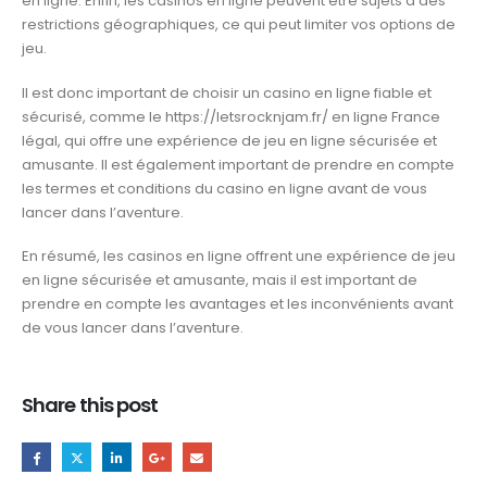
en ligne. Enfin, les casinos en ligne peuvent être sujets à des
restrictions géographiques, ce qui peut limiter vos options de
jeu.
Il est donc important de choisir un casino en ligne fiable et
sécurisé, comme le https://letsrocknjam.fr/ en ligne France
légal, qui offre une expérience de jeu en ligne sécurisée et
amusante. Il est également important de prendre en compte
les termes et conditions du casino en ligne avant de vous
lancer dans l’aventure.
En résumé, les casinos en ligne offrent une expérience de jeu
en ligne sécurisée et amusante, mais il est important de
prendre en compte les avantages et les inconvénients avant
de vous lancer dans l’aventure.
Share this post