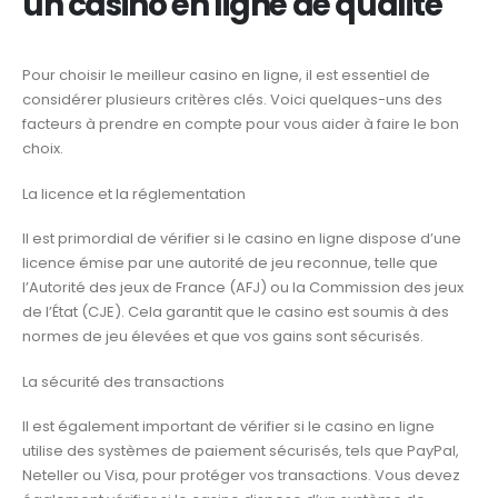
un casino en ligne de qualité
Pour choisir le meilleur casino en ligne, il est essentiel de
considérer plusieurs critères clés. Voici quelques-uns des
facteurs à prendre en compte pour vous aider à faire le bon
choix.
La licence et la réglementation
Il est primordial de vérifier si le casino en ligne dispose d’une
licence émise par une autorité de jeu reconnue, telle que
l’Autorité des jeux de France (AFJ) ou la Commission des jeux
de l’État (CJE). Cela garantit que le casino est soumis à des
normes de jeu élevées et que vos gains sont sécurisés.
La sécurité des transactions
Il est également important de vérifier si le casino en ligne
utilise des systèmes de paiement sécurisés, tels que PayPal,
Neteller ou Visa, pour protéger vos transactions. Vous devez