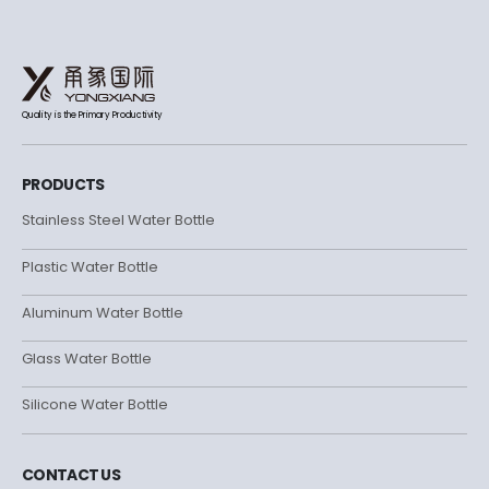
Quality is the Primary Productivity
PRODUCTS
Stainless Steel Water Bottle
Plastic Water Bottle
Aluminum Water Bottle
Glass Water Bottle
Silicone Water Bottle
CONTACT US