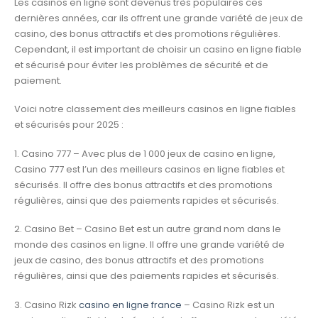
Les casinos en ligne sont devenus très populaires ces
dernières années, car ils offrent une grande variété de jeux de
casino, des bonus attractifs et des promotions régulières.
Cependant, il est important de choisir un casino en ligne fiable
et sécurisé pour éviter les problèmes de sécurité et de
paiement.
Voici notre classement des meilleurs casinos en ligne fiables
et sécurisés pour 2025 :
1. Casino 777 – Avec plus de 1 000 jeux de casino en ligne,
Casino 777 est l’un des meilleurs casinos en ligne fiables et
sécurisés. Il offre des bonus attractifs et des promotions
régulières, ainsi que des paiements rapides et sécurisés.
2. Casino Bet – Casino Bet est un autre grand nom dans le
monde des casinos en ligne. Il offre une grande variété de
jeux de casino, des bonus attractifs et des promotions
régulières, ainsi que des paiements rapides et sécurisés.
3. Casino Rizk
casino en ligne france
– Casino Rizk est un