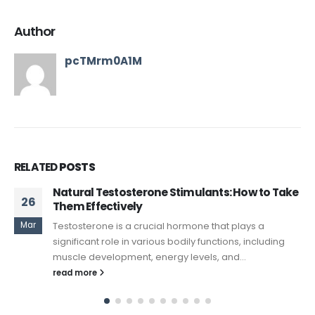
Author
pcTMrm0A1M
RELATED
POSTS
Natural Testosterone Stimulants: How to Take
26
Them Effectively
Mar
Testosterone is a crucial hormone that plays a
significant role in various bodily functions, including
muscle development, energy levels, and...
read more