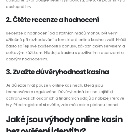
dostupné. Zkontrolujte nejen výši bonusu, ale také podmínky a
dostupné hry.
2. Čtěte recenze a hodnocení
Recenze a hodnocení od ostatních hráčů mohou být velmi
užitečné při rozhodování o tom, které online kasino zvolit. Hráči
často sdílejí své zkušenosti s bonusy, zákaznickým servisem a
celkovým zážitkem. Hledejte kasina s pozitivními recenzemi a
dobrým hodnocením.
3. Zvažte důvěryhodnost kasina
Je důležité hrát pouze v online kasinech, která jsou
licencována a regulována. Důvěryhodná kasina zajišťují
ochranu vašich osobních a finančních údajů a nabízejí férové
hry. Před registrací si ověřte, zda má kasino platnou licenci.
Jaké jsou výhody online kasin
bez ověření identity?