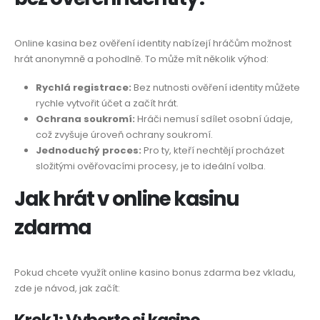
Online kasina bez ověření identity nabízejí hráčům možnost
hrát anonymně a pohodlně. To může mít několik výhod:
Rychlá registrace:
Bez nutnosti ověření identity můžete
rychle vytvořit účet a začít hrát.
Ochrana soukromí:
Hráči nemusí sdílet osobní údaje,
což zvyšuje úroveň ochrany soukromí.
Jednoduchý proces:
Pro ty, kteří nechtějí procházet
složitými ověřovacími procesy, je to ideální volba.
Jak hrát v online kasinu
zdarma
Pokud chcete využít online kasino bonus zdarma bez vkladu,
zde je návod, jak začít:
Krok 1: Vyberte si kasino