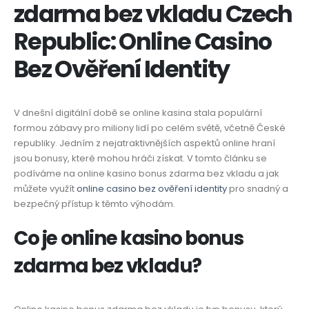
zdarma bez vkladu Czech
Republic: Online Casino
Bez Ověření Identity
V dnešní digitální době se online kasina stala populární
formou zábavy pro miliony lidí po celém světě, včetně České
republiky. Jedním z nejatraktivnějších aspektů online hraní
jsou bonusy, které mohou hráči získat. V tomto článku se
podíváme na online kasino bonus zdarma bez vkladu a jak
můžete využít
online casino bez ověření identity
pro snadný a
bezpečný přístup k těmto výhodám.
Co je online kasino bonus
zdarma bez vkladu?