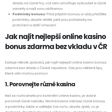
vkladu na různé hry, což vám umožňuje vyzkoušet si různé
varianty a najít svou oblíbenou.
Podmínky bonusu:
Před přijetím bonusu si vždy přečtěte
podmínky, abyste věděli, jaké jsou požadavky na
protočení a další omezení.
Jak najít nejlepší online kasino
bonus zdarma bez vkladu v ČR
Existuje několik způsobů, jak najít nejlepší online kasino bonusy
zdarma bez vkladu v České republice. Zde jsou některé tipy,
které vám mohou pomoci:
1. Porovnejte různé kasina
Než se rozhodnete pro konkrétní online kasino, je dobré
porovnat různé nabídky. Mnohá kasina nabízejí různé bonusy
a podmínky, takže si udělejte čas na to, abyste zjistili, co je