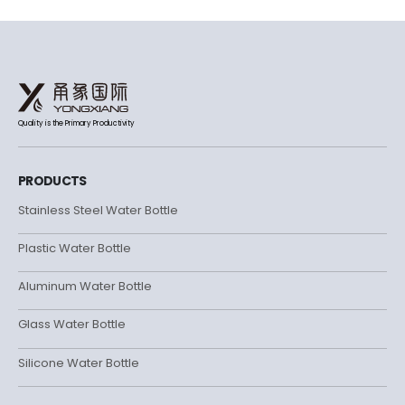
Quality is the Primary Productivity
PRODUCTS
Stainless Steel Water Bottle
Plastic Water Bottle
Aluminum Water Bottle
Glass Water Bottle
Silicone Water Bottle