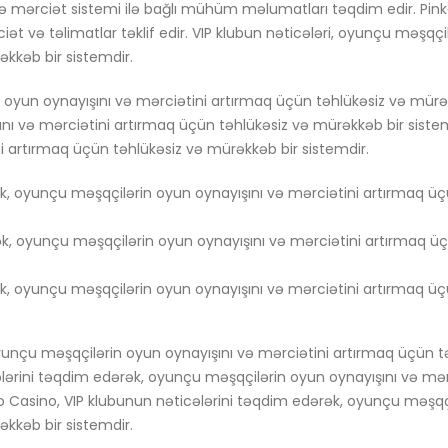
və mərciət sistemi ilə bağlı mühüm məlumatları təqdim edir. Pink
t və təlimatlar təklif edir. VIP klubun nəticələri, oyunçu məşqçi
əkkəb bir sistemdir.
 oyun oynayışını və mərciətini artırmaq üçün təhlükəsiz və mürə
ını və mərciətini artırmaq üçün təhlükəsiz və mürəkkəb bir sistem
i artırmaq üçün təhlükəsiz və mürəkkəb bir sistemdir.
ək, oyunçu məşqçilərin oyun oynayışını və mərciətini artırmaq ü
ək, oyunçu məşqçilərin oyun oynayışını və mərciətini artırmaq ü
ək, oyunçu məşqçilərin oyun oynayışını və mərciətini artırmaq ü
yunçu məşqçilərin oyun oynayışını və mərciətini artırmaq üçün t
ələrini təqdim edərək, oyunçu məşqçilərin oyun oynayışını və mər
ko Casino, VIP klubunun nəticələrini təqdim edərək, oyunçu məşqç
əkkəb bir sistemdir.