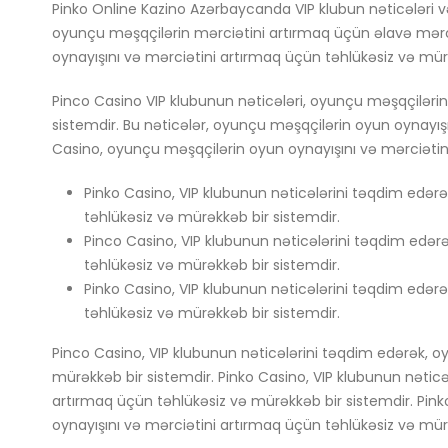
Pinko Online Kazino Azərbaycanda VIP klubun nəticələri 
oyunçu məşqçilərin mərciətini artırmaq üçün əlavə mərciə
oynayışını və mərciətini artırmaq üçün təhlükəsiz və mür
Pinco Casino VIP klubunun nəticələri, oyunçu məşqçilərin
sistemdir. Bu nəticələr, oyunçu məşqçilərin oyun oynayış
Casino, oyunçu məşqçilərin oyun oynayışını və mərciətin
Pinko Casino, VIP klubunun nəticələrini təqdim edər
təhlükəsiz və mürəkkəb bir sistemdir.
Pinco Casino, VIP klubunun nəticələrini təqdim edər
təhlükəsiz və mürəkkəb bir sistemdir.
Pinko Casino, VIP klubunun nəticələrini təqdim edər
təhlükəsiz və mürəkkəb bir sistemdir.
Pinco Casino, VIP klubunun nəticələrini təqdim edərək, o
mürəkkəb bir sistemdir. Pinko Casino, VIP klubunun nətic
artırmaq üçün təhlükəsiz və mürəkkəb bir sistemdir. Pin
oynayışını və mərciətini artırmaq üçün təhlükəsiz və mür