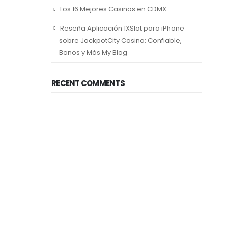
Los 16 Mejores Casinos en CDMX
Reseña Aplicación 1XSlot para iPhone
sobre JackpotCity Casino: Confiable,
Bonos y Más My Blog
RECENT COMMENTS