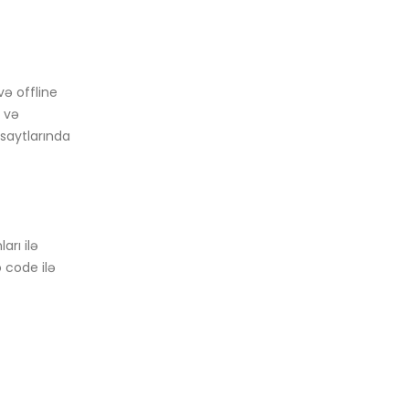
ə offline
 və
 saytlarında
arı ilə
o code ilə