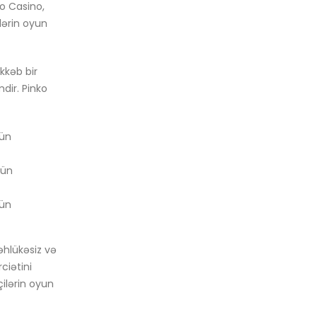
o Casino,
lərin oyun
kkəb bir
dir. Pinko
çün
çün
çün
əhlükəsiz və
ciətini
ilərin oyun