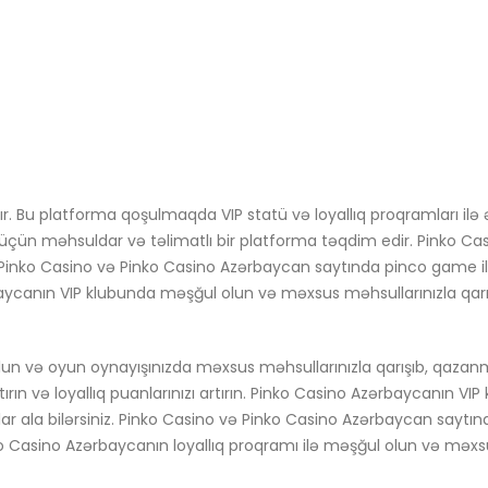
r. Bu platforma qoşulmaqda VIP statü və loyallıq proqramları ilə 
r üçün məhsuldar və təlimatlı bir platforma təqdim edir. Pinko C
 Pinko Casino və Pinko Casino Azərbaycan saytında pinco game i
rbaycanın VIP klubunda məşğul olun və məxsus məhsullarınızla qarışı
lun və oyun oynayışınızda məxsus məhsullarınızla qarışıb, qazanm
rın və loyallıq puanlarınızı artırın. Pinko Casino Azərbaycanın VI
ar ala bilərsiniz. Pinko Casino və Pinko Casino Azərbaycan saytı
inko Casino Azərbaycanın loyallıq proqramı ilə məşğul olun və məx