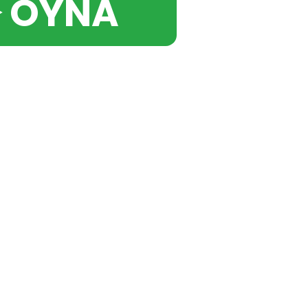
️ OYNA