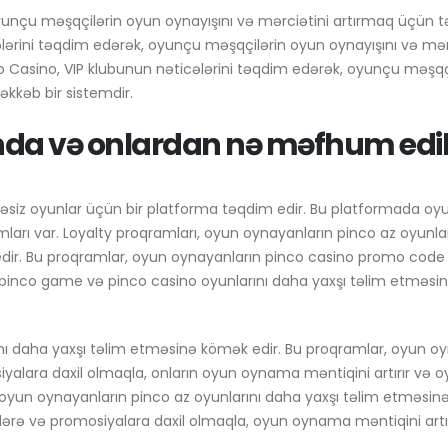
yunçu məşqçilərin oyun oynayışını və mərciətini artırmaq üçün t
ələrini təqdim edərək, oyunçu məşqçilərin oyun oynayışını və mər
ko Casino, VIP klubunun nəticələrini təqdim edərək, oyunçu məşqç
əkkəb bir sistemdir.
nda və onlardan nə məfhum edil
əsiz oyunlar üçün bir platforma təqdim edir. Bu platformada oy
arı var. Loyalty proqramları, oyun oynayanların pinco az oyunla
edir. Bu proqramlar, oyun oynayanların pinco casino promo code
rə pinco game və pinco casino oyunlarını daha yaxşı təlim etməs
ını daha yaxşı təlim etməsinə kömək edir. Bu proqramlar, oyun o
iyalara daxil olmaqla, onların oyun oynama məntiqini artırır və 
, oyun oynayanların pinco az oyunlarını daha yaxşı təlim etməsi
iflərə və promosiyalara daxil olmaqla, oyun oynama məntiqini artır