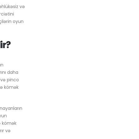
əhlükəsiz və
ciətini
ilərin oyun
ir?
un
rını daha
 və pinco
inə kömək
ynayanların
oyun
nə kömək
ır və