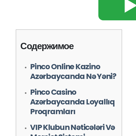
▶
Содержимое
Pinco Online Kazino
Azərbaycanda Nə Yəni?
Pinco Casino
Azərbaycanda Loyallıq
Proqramları
VIP Klubun Nəticələri Və