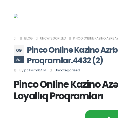
BLOG
UNCATEGORIZED
PINCO ONLINE KAZINO AZRBA
Pinco Online Kazino Azr
09
Proqramlar.4432 (2)
Apr
By
pcTMrm0A1M
Uncategorized
Pinco Online Kazino Az
Loyallıq Proqramları