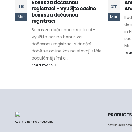
Bonus za dočasnou
And
18
27
registraci – Využijte casino
An
bonus za dočasnou
Mar
Mar
Body
registraci
dem
Bonus za dočasnou registraci –
in 
Využijte casino bonus za
suc
dočasnou registraci V dnešní
Mög
době se online kasina stávají stále
rea
populárnějšími a...
read more
PRODUCTS
Quality is the Primary Productivity
Stainless St