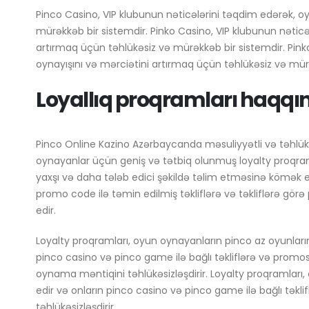
Pinco Casino, VIP klubunun nəticələrini təqdim edərək, o
mürəkkəb bir sistemdir. Pinko Casino, VIP klubunun nətic
artırmaq üçün təhlükəsiz və mürəkkəb bir sistemdir. Pin
oynayışını və mərciətini artırmaq üçün təhlükəsiz və mür
Loyallıq proqramları haqqı
Pinco Online Kazino Azərbaycanda məsuliyyətli və təhlük
oynayanlar üçün geniş və tətbiq olunmuş loyalty proqraml
yaxşı və daha tələb edici şəkildə təlim etməsinə kömək 
promo code ilə təmin edilmiş təkliflərə və təkliflərə gö
edir.
Loyalty proqramları, oyun oynayanların pinco az oyunlar
pinco casino və pinco game ilə bağlı təkliflərə və promos
oynama məntiqini təhlükəsizləşdirir. Loyalty proqramları
edir və onların pinco casino və pinco game ilə bağlı təkl
təhlükəsizləşdirir.