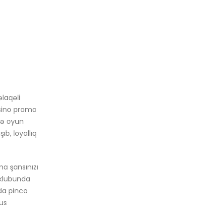
əlaqəli
asino promo
lə oyun
b, loyallıq
a şansınızı
P klubunda
nda pinco
sus