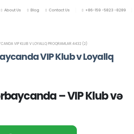
About Us
Blog
Contact Us
+86-159 -5823 -8289
YCANDA VIP KLUB V LOYALLQ PROQRAMLAR.4432 (2)
baycanda VIP Klub v Loyallq
ərbaycanda – VIP Klub və