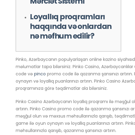
Mərciət Sistemi
Loyallıq proqramları
haqqında və onlardan
nə məfhum edilir?
Pinko, Azərbaycanın populyarlaşan online kazino siyahısıdı
məlumatlar tapa bilərsiniz. Pinko Casino, Azərbaycanlıla
code və
pinco
promo code ilə qazanma şansınızı artırın.
oynayın və loyallıq puanlarınızı artırın. Pinko Casino Azə
proqramınıza görə təqdimatlar ala bilərsiniz.
Pinko Casino Azərbaycanın loyallıq proqramı ilə məşğul o
artırın. Pinko Casino promo code ilə qazanma şansınızı artı
məşğul olun və məxsus məhsullarınızla qarışıb, təqdimatl
game ilə oyun oynayın və loyallıq puanlarınızı artırın. P
məhsullarınızla qarışıb, qazanma şansınızı artırın.