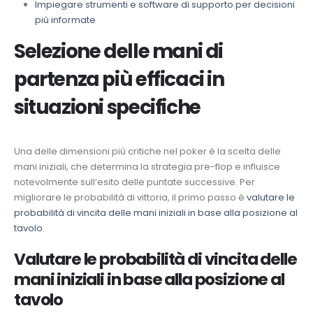
Impiegare strumenti e software di supporto per decisioni
più informate
Selezione delle mani di
partenza più efficaci in
situazioni specifiche
Una delle dimensioni più critiche nel poker è la scelta delle
mani iniziali, che determina la strategia pre-flop e influisce
notevolmente sull’esito delle puntate successive. Per
migliorare le probabilità di vittoria, il primo passo è
valutare le
probabilità di vincita delle mani iniziali in base alla posizione al
tavolo
.
Valutare le probabilità di vincita delle
mani iniziali in base alla posizione al
tavolo