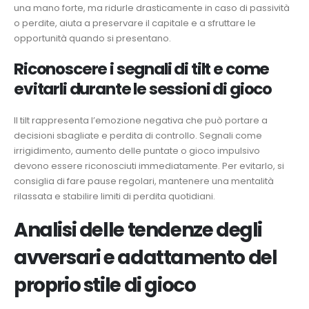
una mano forte, ma ridurle drasticamente in caso di passività
o perdite, aiuta a preservare il capitale e a sfruttare le
opportunità quando si presentano.
Riconoscere i segnali di tilt e come
evitarli durante le sessioni di gioco
Il tilt rappresenta l’emozione negativa che può portare a
decisioni sbagliate e perdita di controllo. Segnali come
irrigidimento, aumento delle puntate o gioco impulsivo
devono essere riconosciuti immediatamente. Per evitarlo, si
consiglia di fare pause regolari, mantenere una mentalità
rilassata e stabilire limiti di perdita quotidiani.
Analisi delle tendenze degli
avversari e adattamento del
proprio stile di gioco