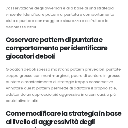
L’osservazione degli avversari è alla base di una strategia
vincente. Identificare pattern di puntata e comportamento
aiuta a puntare con maggiore sicurezza e a sfruttare le
debolezze altrui.
Osservare pattern di puntata e
comportamento per identificare
giocatori deboli
Giocatori deboli spesso mostrano pattern prevedibili: puntate
troppo grosse con mani marginali, paura di puntare in grosse
puntate o mantenimento di strategie troppo conservative.
Annotare questi pattern permette di adattare il proprio stile,
adottando un approccio più aggressivo in alcuni casi, o più
cautelativo in altri.
Come modificare la strategia in base
al livello di aggressività degli