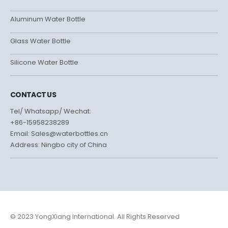
Aluminum Water Bottle
Glass Water Bottle
Silicone Water Bottle
CONTACT US
Tel/ Whatsapp/ Wechat:
+86-15958238289
Email: Sales@waterbottles.cn
Address: Ningbo city of China
© 2023 YongXiang International. All Rights Reserved