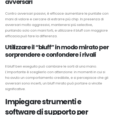
avversari
Contro avversari passivi, è efficace aumentare le puntate con
mani di valore e cercare di estrarre più chip. In presenza di
avversari molto aggressivi, mantenersi più selective,
puntando solo con mani forti, e utilizzare il bluff con maggiore
efficacia può fare la differenza.
Utilizzare il “bluff” in modo mirato per
sorprendere e confondere i rivali
Il bluff ben eseguito può cambiare le sorti di una mano.
L’importante è sceglierlo con attenzione: in momenti in cui si
ha avuto un comportamento credibile, e si percepisce che gli
avversari sono incerti, un bluff mirato può portare a vincite
significative.
Impiegare strumenti e
software di supporto per