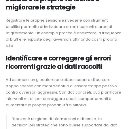
migliorare le strategie
Registrare le proprie sessioni e rivederle con strumenti
analitici permette di individuare errori ricorrenti e aree di
miglioramento. Un esempio pratico è analizzare la frequenza
di bluff e le risposte degli avversari, affinando così il proprio
stile.
Identificare e correggere gli errori
ricorrenti grazie ai dati raccolti
Ad esempio, un giocatore potrebbe scoprire di puntare
troppo spesso con mani deboli, o di essere troppo passivo
contro avversari aggressivi. Con dati concreti, può pianificare
interventi mirati per correggere questi comportamenti e
aumentare le proprie probabilità di vittoria.
“Il poker è un gioco di informazioni e di scelte. Le
decisioni più strategiche sono quelle supportate dai dati