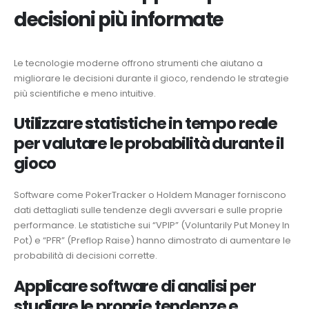
decisioni più informate
Le tecnologie moderne offrono strumenti che aiutano a
migliorare le decisioni durante il gioco, rendendo le strategie
più scientifiche e meno intuitive.
Utilizzare statistiche in tempo reale
per valutare le probabilità durante il
gioco
Software come PokerTracker o Holdem Manager forniscono
dati dettagliati sulle tendenze degli avversari e sulle proprie
performance. Le statistiche sui “VPIP” (Voluntarily Put Money In
Pot) e “PFR” (Preflop Raise) hanno dimostrato di aumentare le
probabilità di decisioni corrette.
Applicare software di analisi per
studiare le proprie tendenze e